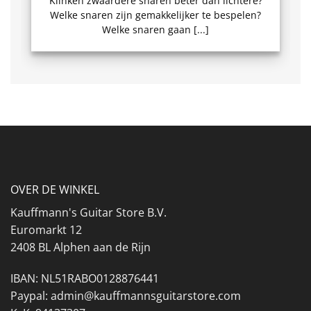
Klinken zwaardere snaren beter dan lichtere?
Welke snaren zijn gemakkelijker te bespelen?
Welke snaren gaan [...]
OVER DE WINKEL
Kauffmann's Guitar Store B.V.
Euromarkt 12
2408 BL Alphen aan de Rijn
IBAN: NL51RABO0128876441
Paypal: admin@kauffmannsguitarstore.com