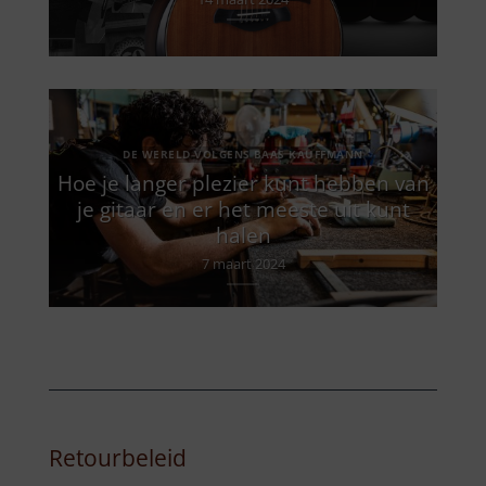
DE WERELD VOLGENS BAAS KAUFFMANN
Hoe je langer plezier kunt hebben van
je gitaar en er het meeste uit kunt
halen
7 maart 2024
Retourbeleid