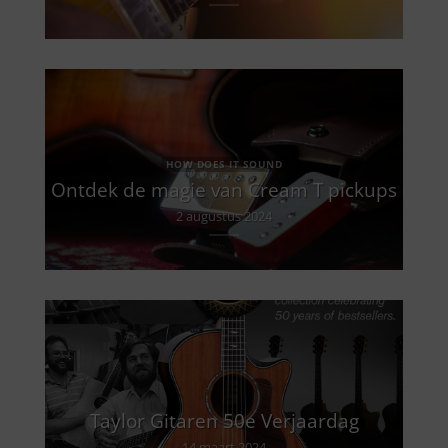
HOW DOES IT SOUND
Ontdek de magie van Cream T pickups
2 augustus 2024
Taylor Gitaren 50e Verjaardag
14 maart 2024