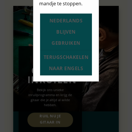
mandje te stoppen.
NEDERLANDS
BLIJVEN
GEBRUIKEN
TERUGSCHAKELEN
JE
GITAAR
NAAR ENGELS
INRUILEN
Bekijk ons unieke
inruilprogramma en krijg de
gitaar die je altijd al wilde
hebben.
RUIL NU JE
GITAAR IN