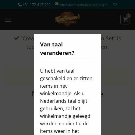
Ga
+31 172 417 990
info@kauffmannsguitarstore.com
naar
inhoud
“Cream T Custom Shop JB Bolero Set” is
Van taal
toegevoegd aan je winkelwagen.
veranderen?
U hebt van taal
geschakeld en er zitten
‘Waar wacht je op?’
items in het
Nieuw in de collectie
winkelmandje. Als u
Nederlands taal blijft
gebruiken, zal het
winkelmandje geleegd
worden en dient u de
items weer in het