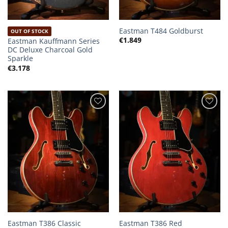
Eastman T484 Goldburst
OUT OF STOCK
€
1.849
Eastman Kauffmann Series
DC Deluxe Charcoal Gold
Sparkle
€
3.178
Eastman T386 Classic
Eastman T386 Red