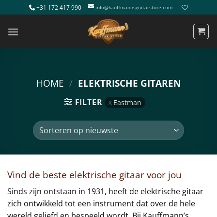
Ga
+31 172 417 990
info@kauffmannsguitarstore.com
naar
inhoud
HOME
/
ELEKTRISCHE GITAREN
FILTER
Eastman
Vind de beste elektrische gitaar voor jou
Sinds zijn ontstaan in 1931, heeft de elektrische gitaar
zich ontwikkeld tot een instrument dat over de hele
wereld geliefd en bespeeld wordt. Bij Kauffmann’s