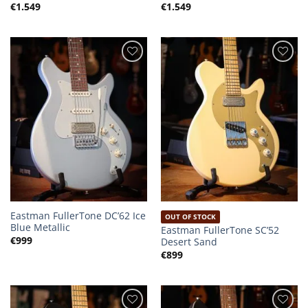
€
1.549
€
1.549
Eastman FullerTone DC’62 Ice
OUT OF STOCK
Blue Metallic
Eastman FullerTone SC’52
€
999
Desert Sand
€
899