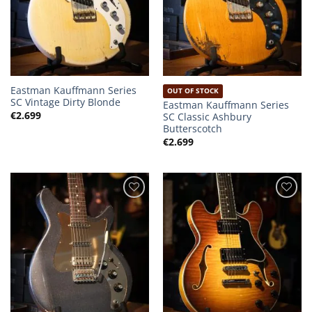
Eastman Kauffmann Series
OUT OF STOCK
SC Vintage Dirty Blonde
Eastman Kauffmann Series
€
2.699
SC Classic Ashbury
Butterscotch
€
2.699