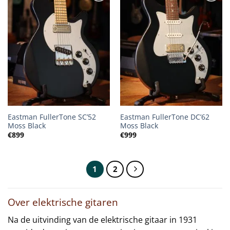
Eastman FullerTone SC’52
Eastman FullerTone DC’62
Moss Black
Moss Black
€
899
€
999
1
2
Over elektrische gitaren
Na de uitvinding van de elektrische gitaar in 1931