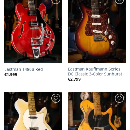
Eastman Kauffmann Series
Eastman T486B Red
DC Classic 3-Color Sunburst
€
1.999
€
2.799