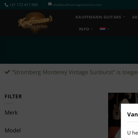
Ga
+31 172 417 990
info@kauffmannsguitarstore.com
naar
KAUFFMANN GUITARS
AK
inhoud
INFO
“Stromberg Monterey Vintage Sunburst” is toege
FILTER
Merk
Van
Model
U he