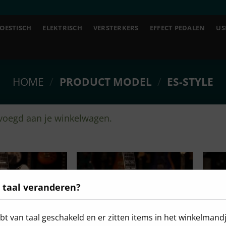
OESTISCH
ELEKTRISCH
VERSTERKERS
EFFECT PEDALEN
US
HOME
/
PRODUCT MODEL
/
ES-STYLE
voegd aan je winkelwagen.
 taal veranderen?
bt van taal geschakeld en er zitten items in het winkelmandj