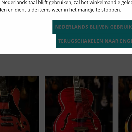
u Nederlands taal blijft gebruiken, zal het winkelmandje gel
en en dient u de items weer in het mandje te stoppen.
NEDERLANDS BLIJVEN GEBRUI
+
+
TERUGSCHAKELEN NAAR ENG
Eastman T486B Red
Eastma
€
1.999
€
1.849
rapeze Iced Blue