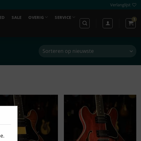
Verlanglijst
ED
SALE
OVERIG
SERVICE
e.