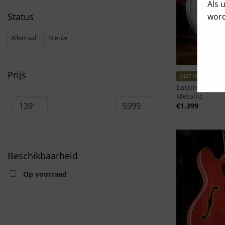
Als 
Status
word
Allemaal
Nieuw
+
Prijs
JUST IN
Eastman T64 T
Metallic
€
1.399
Beschikbaarheid
Op voorraad