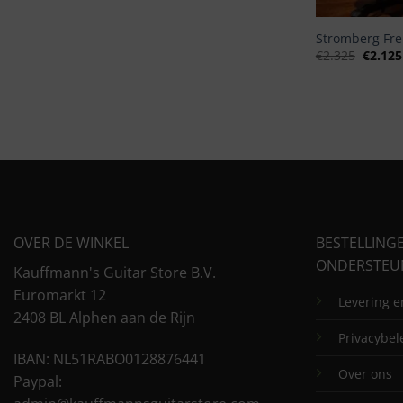
Stromberg Fre
Oorspr
€
2.325
€
2.125
prijs
was:
€2.325
OVER DE WINKEL
BESTELLING
ONDERSTEU
Kauffmann's Guitar Store B.V.
Euromarkt 12
Levering 
2408 BL Alphen aan de Rijn
Privacybel
IBAN: NL51RABO0128876441
Over ons
Paypal: