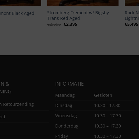
Stromberg Fremont w/ Bigsby –
Rock N
mont Black Aged
Trans Red Aged
Lightn
onkelijke
Huidige
prijs
Oorspronkelijke
Huidige
€
2.595
€
2.395
€
5.495
is:
prijs
prijs
.
€2.125.
was:
is:
€2.595.
€2.395.
EN &
INFORMATIE
NING
Maandag
Gesloten
en Retourzending
Dinsdag
10.30 - 17.30
Woensdag
10.30 – 17.30
eid
Donderdag
10.30 – 17.30
Friday
10.30 – 17.30