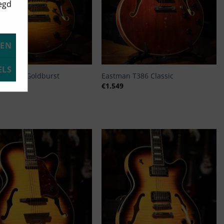
eegd
KEN
+
ELS
n T484 Goldburst
Eastman T386 Classic
€
1.549