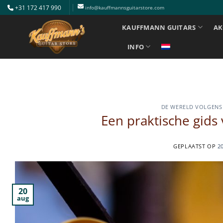
Ga
+31 172 417 990
info@kauffmannsguitarstore.com
naar
KAUFFMANN GUITARS
AK
inhoud
INFO
DE WERELD VOLGENS
Een praktische gids 
GEPLAATST OP
2
20
aug