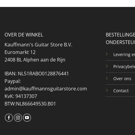
OVER DE WINKEL
BESTELLING
ONDERSTEU
Kauffmann's Guitar Store B.V.
Euromarkt 12
Levering 
2408 BL Alphen aan de Rijn
Privacybel
IBAN: NL51RABO0128876441
Over ons
Paypal:
admin@kauffmannsguitarstore.com
Contact
KvK: 94137307
BTW:NL866649530.B01