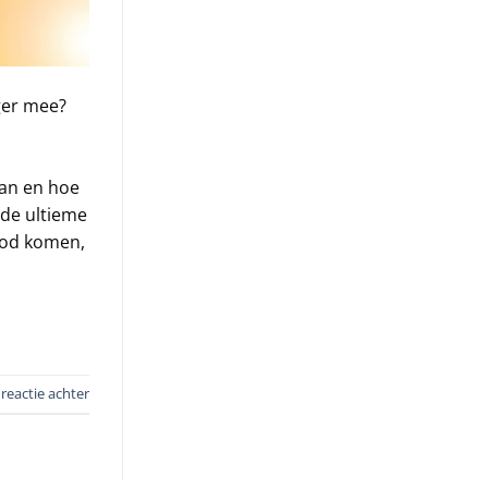
ger mee?
aan en hoe
 de ultieme
bod komen,
reactie achter