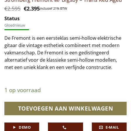
Oorspronkelijke
Huidige
€
2.595
€
2.395
inclusief 21% BTW
prijs
prijs
was:
is:
Status
€2.595.
€2.395.
Gloednieuw
De Fremont is een eersteklas semi-hollow elektrische
gitaar die vintage esthetiek combineert met modern
vakmanschap. De Fremont is een gedistingeerd
alternatief voor de klassieke semi-hollow modellen,
met een uniek klank en een verfijnde constructie.
1 op voorraad
TOEVOEGEN AAN WINKELWAGEN
DEMO
E-MAIL