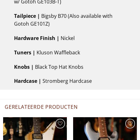
w/ Gotoh GE103B-T)
Tailpiece |
Bigsby B70 (Also available with
Gotoh GE101Z)
Hardware Finish |
Nickel
Tuners |
Kluson Waffleback
Knobs |
Black Top Hat Knobs
Hardcase |
Stromberg Hardcase
GERELATEERDE PRODUCTEN