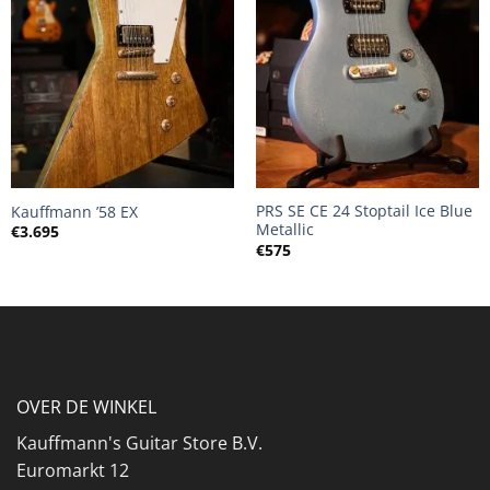
PRS SE CE 24 Stoptail Ice Blue
Kauffmann ’58 EX
Metallic
€
3.695
€
575
OVER DE WINKEL
Kauffmann's Guitar Store B.V.
Euromarkt 12