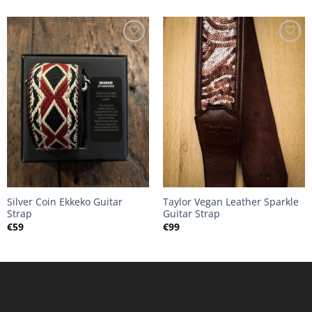
Silver Coin Ekkeko Guitar
Taylor Vegan Leather Sparkle
Strap
Guitar Strap
€
59
€
99