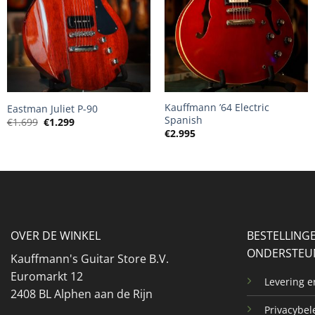
+
+
Kauffmann ’64 Electric
Eastman Juliet P-90
Spanish
Oorspronkelijke
Huidige
€
1.699
€
1.299
prijs
prijs
€
2.995
was:
is:
€1.699.
€1.299.
OVER DE WINKEL
BESTELLING
ONDERSTEU
Kauffmann's Guitar Store B.V.
Euromarkt 12
Levering 
2408 BL Alphen aan de Rijn
Privacybel