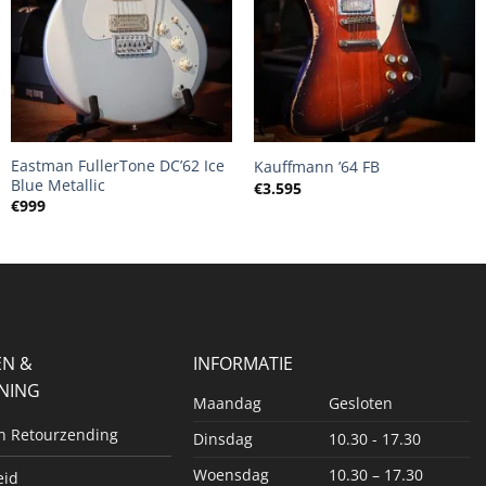
+
+
Eastman FullerTone DC’62 Ice
Kauffmann ’64 FB
Blue Metallic
€
3.595
€
999
EN &
INFORMATIE
NING
Maandag
Gesloten
en Retourzending
Dinsdag
10.30 - 17.30
Woensdag
10.30 – 17.30
eid