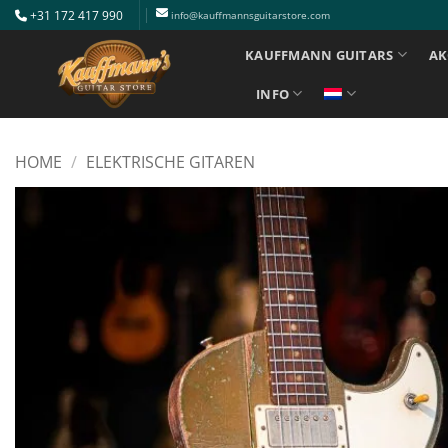
Ga
+31 172 417 990
info@kauffmannsguitarstore.com
naar
KAUFFMANN GUITARS
AK
inhoud
INFO
HOME
/
ELEKTRISCHE GITAREN