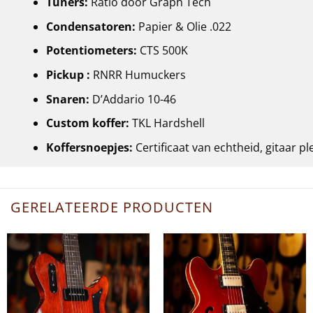
Tuners:
Ratio door Graph Tech
Condensatoren:
Papier & Olie .022
Potentiometers:
CTS 500K
Pickup :
RNRR Humuckers
Snaren:
D’Addario 10-46
Custom koffer:
TKL Hardshell
Koffersnoepjes:
Certificaat van echtheid, gitaar pl
GERELATEERDE PRODUCTEN