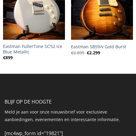
+
+
Eastman FullerTone SC’52 Ice
Eastman SB59/v Gold Burst
Blue Metallic
Oorspronkelijke
Huidige
€
2.899
€
2.299
prijs
prijs
€
899
was:
is:
€2.899.
€2.299.
BLIJF OP DE HOOGTE
Meld je aan voor onze nieuwsbrief voor exclusieve
aanbiedingen, evenementen en interessante informatie.
[mc4wp_form id="19821"]