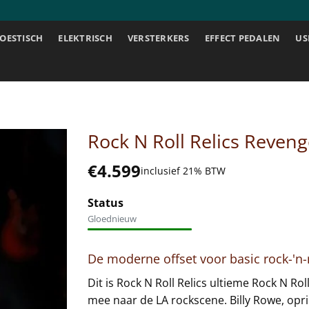
OESTISCH
ELEKTRISCH
VERSTERKERS
EFFECT PEDALEN
US
Rock N Roll Relics Reve
€
4.599
inclusief 21% BTW
Status
Gloednieuw
De moderne offset voor basic rock-'n-r
Dit is Rock N Roll Relics ultieme Rock N Roll 
mee naar de LA rockscene. Billy Rowe, opric