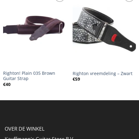
Righton! Plain 035 Brown
Righton vreemdeling – Zwart
Guitar Strap
€
59
€
40
OVER DE WINKEL
Kauffmann's Guitar Store B.V.