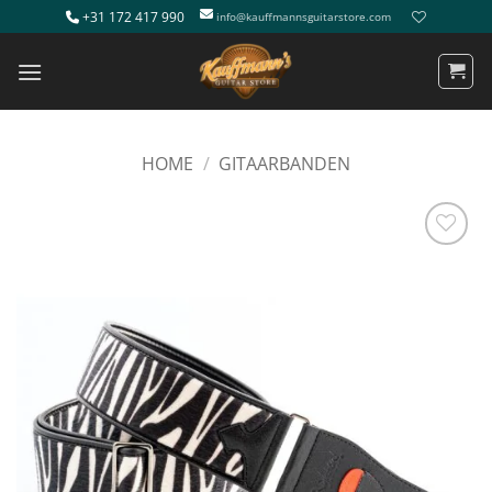
Ga
+31 172 417 990
info@kauffmannsguitarstore.com
naar
inhoud
HOME
/
GITAARBANDEN