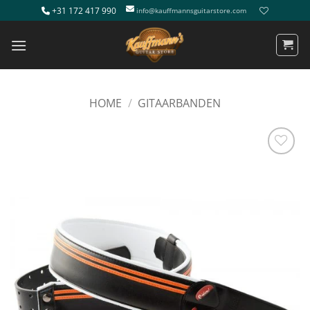
Ga
+31 172 417 990
info@kauffmannsguitarstore.com
naar
inhoud
HOME
/
GITAARBANDEN