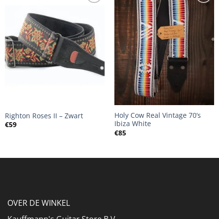
Holy Cow Real Vintage 70’s
Righton Roses II – Zwart
Ibiza White
€
59
€
85
OVER DE WINKEL
Kauffmann's Guitar Store B.V.