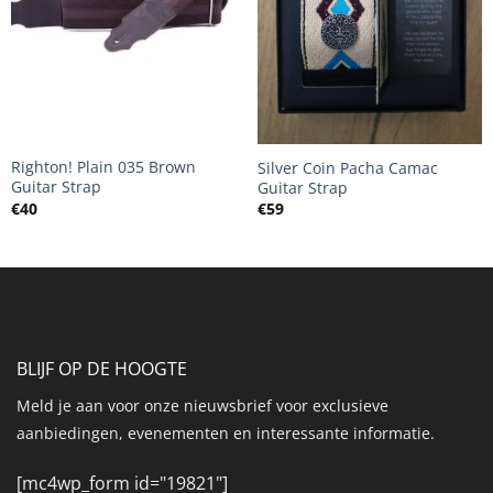
+
+
Righton! Plain 035 Brown
Silver Coin Pacha Camac
Guitar Strap
Guitar Strap
€
40
€
59
BLIJF OP DE HOOGTE
Meld je aan voor onze nieuwsbrief voor exclusieve
aanbiedingen, evenementen en interessante informatie.
[mc4wp_form id="19821"]