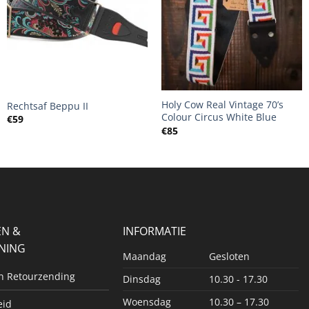
+
+
Holy Cow Real Vintage 70’s
Rechtsaf Beppu II
Colour Circus White Blue
€
59
€
85
EN &
INFORMATIE
NING
Maandag
Gesloten
en Retourzending
Dinsdag
10.30 - 17.30
Woensdag
10.30 – 17.30
eid