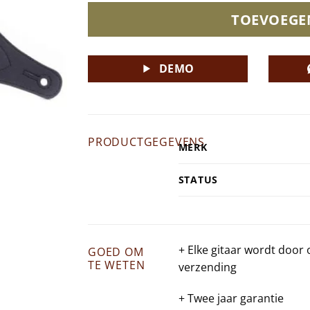
TOEVOEGE
DEMO
PRODUCTGEGEVENS
MERK
STATUS
+ Elke gitaar wordt door
GOED OM
TE WETEN
verzending
+ Twee jaar garantie