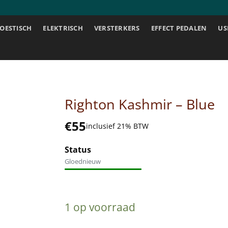
OESTISCH
ELEKTRISCH
VERSTERKERS
EFFECT PEDALEN
US
Righton Kashmir – Blue
€
55
inclusief 21% BTW
Status
Gloednieuw
1 op voorraad