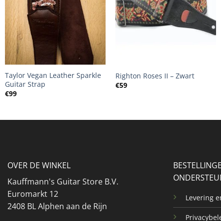
+
+
Taylor Vegan Leather Sparkle
Righton Roses II – Zwart
Guitar Strap
€
59
€
99
OVER DE WINKEL
BESTELLING
ONDERSTEU
Kauffmann's Guitar Store B.V.
Euromarkt 12
Levering 
2408 BL Alphen aan de Rijn
Privacybel