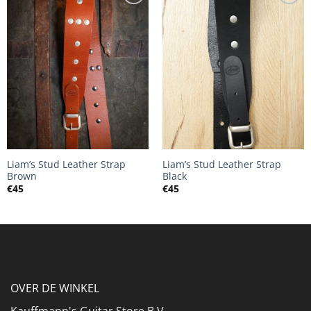
Liam’s Stud Leather Strap
Liam’s Stud Leather Strap
Brown
Black
€
45
€
45
OVER DE WINKEL
Kauffmann's Guitar Store B.V.