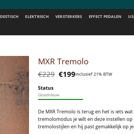
OESTISCH
ELEKTRISCH
VERSTERKERS
EFFECT PEDALEN
US
MXR Tremolo
Oorspronkelijke
Huidige
€
229
€
199
inclusief 21% BTW
prijs
prijs
was:
is:
Status
€229.
€199.
Gloednieuw
De MXR Tremolo is terug en het is iets wat 
tremolomodus je wilt en deze instellen op 
tremolostijlen en hij past gemakkelijk op j