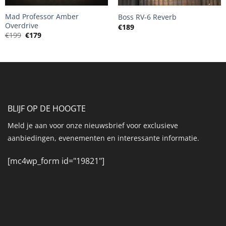
Mad Professor Amber
Boss RV-6 Reverb
Overdrive
€
189
Oorspronkelijke
Huidige
€
199
€
179
prijs
prijs
was:
is:
€199.
€179.
BLIJF OP DE HOOGTE
Meld je aan voor onze nieuwsbrief voor exclusieve
aanbiedingen, evenementen en interessante informatie.
[mc4wp_form id="19821"]