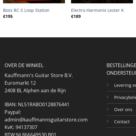
Boss RC-5 Loop Station
Electro-Harmonix Lester K
€
195
€
189
OVER DE WINKEL
BESTELLING
ONDERSTEU
Kauffmann's Guitar Store B.V.
Euromarkt 12
Levering 
2408 BL Alphen aan de Rijn
Privacybel
IBAN: NL51RABO0128876441
Over ons
Paypal:
admin@kauffmannsguitarstore.com
Contact
KvK: 94137307
BTW:NL866649530.B01