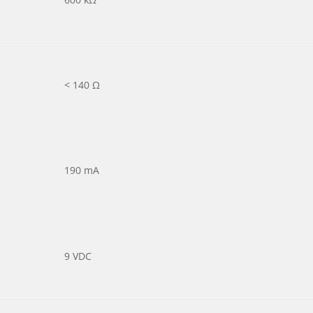
< 140 Ω
190 mA
9 VDC