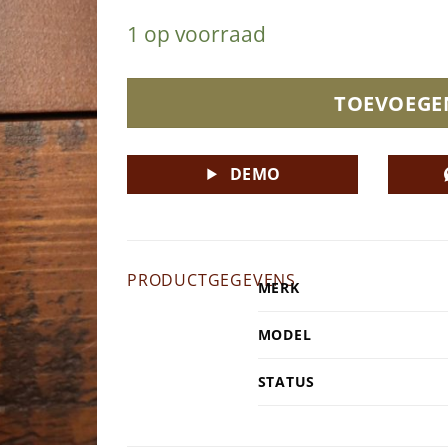
1 op voorraad
TOEVOEGE
DEMO
PRODUCTGEGEVENS
MERK
MODEL
STATUS