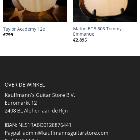
Maton EGB 808 Tommy
Taylor Academy 12e
Emmanuel
€
799
€
2.895
OVER DE WINKEL
Kauffmann's Guitar Store B.V.
Euromarkt 12
2408 BL Alphen aan de Rijn
IBAN: NL51RABO0128876441
Paypal: admin@kauffmannsguitarstore.com