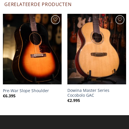
GERELATEERDE PRODUCTEN
Dowina Master Series
Pre-War Slope Shoulder
Cocobolo GAC
€
6.395
€
2.995