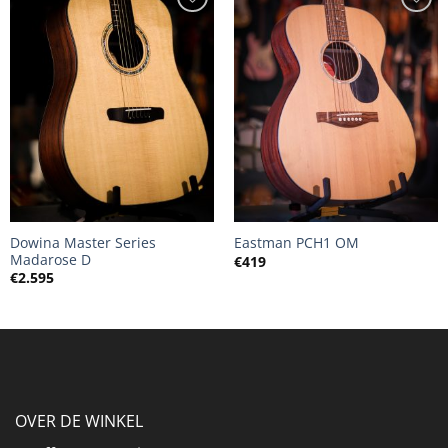
Dowina Master Series
Eastman PCH1 OM
Madarose D
€
419
€
2.595
OVER DE WINKEL