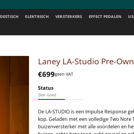
OESTISCH
ELEKTRISCH
VERSTERKERS
EFFECT PEDALEN
US
Laney LA-Studio Pre-Ow
€
699
geen VAT
Status
Zeer Goed
De LA-STUDIO is een Impulse Response gel
kop. Geladen met een volledige Two Note
buizenversterker met alle voordelen en he
buizen, echte hete toon, echt gevoel en 