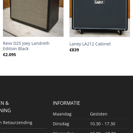
+
+
Revv D25 Joey Landreth
Laney LA212 Cabinet
Edition Black
€
839
€
2.095
EN &
INFORMATIE
NING
Maandag
Gesloten
en Retourzending
Dinsdag
10.30 - 17.30