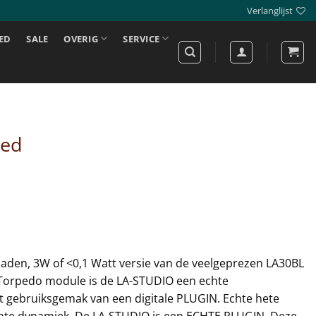
Verlanglijst
ED
SALE
OVERIG
SERVICE
ned
aden, 3W of <0,1 Watt versie van de veelgeprezen LA30BL
 Torpedo module is de LA-STUDIO een echte
t gebruiksgemak van een digitale PLUGIN. Echte hete
echte dynamiek. De LA-STUDIO is een ECHTE PLUGIN. Deze