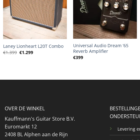
+
+
Universal Audio Dream ’65
Laney Lionheart L20T Combo
Reverb Amplifier
Oorspronkelijke
Huidige
€
1.399
€
1.299
prijs
prijs
€
399
was:
is:
€1.399.
€1.299.
OVER DE WINKEL
BESTELLING
ONDERSTEU
Kauffmann's Guitar Store B.V.
Euromarkt 12
Levering 
2408 BL Alphen aan de Rijn