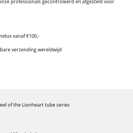
 onze professionals gecontroleerd en afgesteld voor
nelux vanaf €100,-
bare verzending wereldwijd
el of the Lionheart tube series