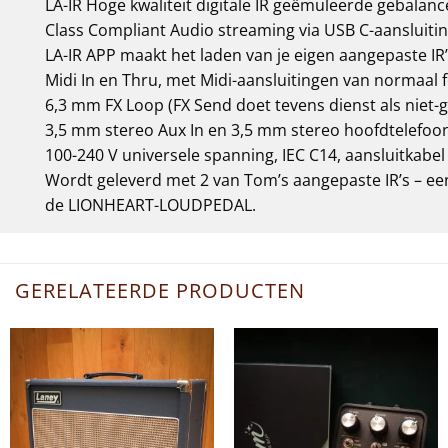
LA-IR Hoge kwaliteit digitale IR geëmuleerde gebalan
Class Compliant Audio streaming via USB C-aanslui
LA-IR APP maakt het laden van je eigen aangepaste IR’
Midi In en Thru, met Midi-aansluitingen van normaal
6,3 mm FX Loop (FX Send doet tevens dienst als niet-
3,5 mm stereo Aux In en 3,5 mm stereo hoofdtelefoo
100-240 V universele spanning, IEC C14, aansluitkabe
Wordt geleverd met 2 van Tom’s aangepaste IR’s – een
de LIONHEART-LOUDPEDAL.
GERELATEERDE PRODUCTEN