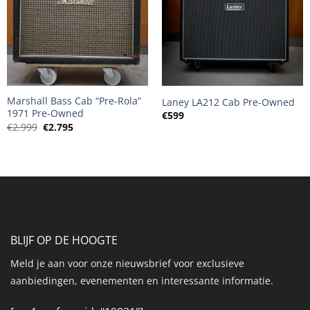
+
+
Marshall Bass Cab “Pre-Rola”
Laney LA212 Cab Pre-Owned
1971 Pre-Owned
€
599
Oorspronkelijke
Huidige
€
2.999
€
2.795
prijs
prijs
was:
is:
€2.999.
€2.795.
BLIJF OP DE HOOGTE
Meld je aan voor onze nieuwsbrief voor exclusieve
aanbiedingen, evenementen en interessante informatie.