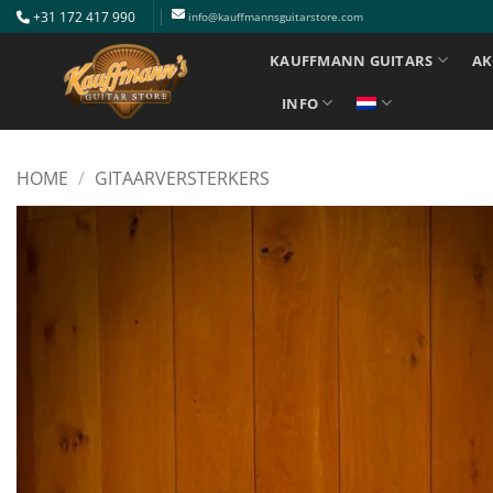
Ga
+31 172 417 990
info@kauffmannsguitarstore.com
naar
KAUFFMANN GUITARS
AK
inhoud
INFO
HOME
/
GITAARVERSTERKERS