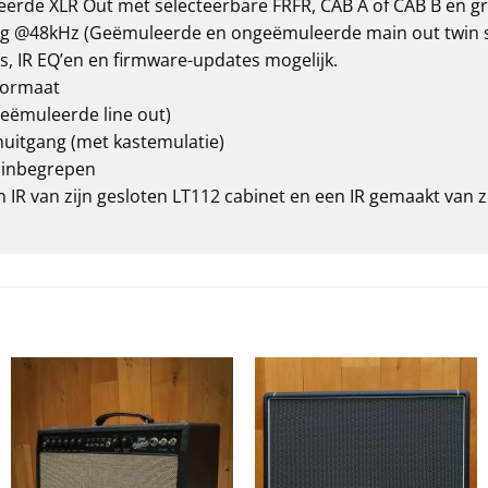
ceerde XLR Out met selecteerbare FRFR, CAB A of CAB B en gr
ting @48kHz (Geëmuleerde en ongeëmuleerde main out twin 
s, IR EQ’en en firmware-updates mogelijk.
 formaat
geëmuleerde line out)
nuitgang (met kastemulatie)
l inbegrepen
 IR van zijn gesloten LT112 cabinet en een IR gemaakt van 