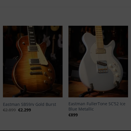
+
+
Eastman FullerTone SC’52 Ice
Eastman SB59/v Gold Burst
Blue Metallic
Oorspronkelijke
Huidige
€
2.899
€
2.299
prijs
prijs
€
899
was:
is:
€2.899.
€2.299.