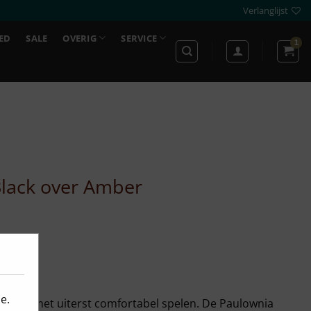
Verlanglijst
ED
SALE
OVERIG
SERVICE
Black over Amber
e.
looks met uiterst comfortabel spelen. De Paulownia