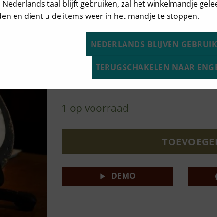
u Nederlands taal blijft gebruiken, zal het winkelmandje gel
body heeft diepe contouren die prettig aa
en en dient u de items weer in het mandje te stoppen.
hogerop de hals. Hij heeft een kwartiers 
en een soepeler gevoel. De palissander to
spelen en gemakkelijk opdrukken van de sna
NEDERLANDS BLIJVEN GEBRUI
body. Ondanks de grote body is de gitaar 
een gewicht van 3kg te hebben, dit is mogel
TERUGSCHAKELEN NAAR ENG
meeneemt van pop naar rock naar indie en
1 op voorraad
TOEVOEGE
DEMO