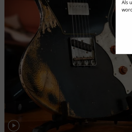
Als 
word