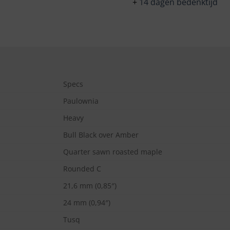
+
14 dagen bedenktijd
Specs
Paulownia
Heavy
Bull Black over Amber
Quarter sawn roasted maple
Rounded C
21,6 mm (0,85″)
24 mm (0,94″)
Tusq