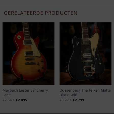
GERELATEERDE PRODUCTEN
+
+
Maybach Lester 58′ Cherry
Duesenberg The Falken Matte
Lane
Black Gold
Oorspronkelijke
Huidige
Oorspronkelijke
Huidige
€
2.549
€
2.095
€
3.279
€
2.799
prijs
prijs
prijs
prijs
was:
is:
was:
is:
€2.549.
€2.095.
€3.279.
€2.799.