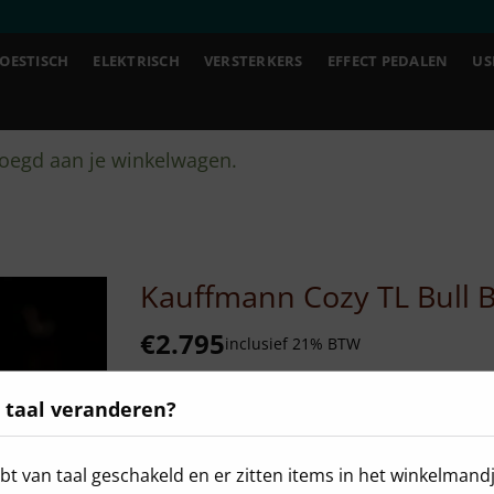
OESTISCH
ELEKTRISCH
VERSTERKERS
EFFECT PEDALEN
US
voegd aan je winkelwagen.
Kauffmann Cozy TL Bull 
€
2.795
inclusief 21% BTW
Status
 taal veranderen?
Gloednieuw
bt van taal geschakeld en er zitten items in het winkelmandj
De Kauffmann Cozy TL combineert vintage 