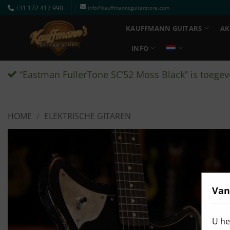
Ga
+31 172 417 990
info@kauffmannsguitarstore.com
naar
KAUFFMANN GUITARS
AK
inhoud
INFO
“Eastman FullerTone SC’52 Moss Black” is toege
HOME
/
ELEKTRISCHE GITAREN
Van
U he