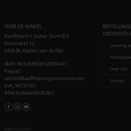
OVER DE WINKEL
BESTELLING
ONDERSTEU
Kauffmann's Guitar Store B.V.
Euromarkt 12
Levering 
2408 BL Alphen aan de Rijn
Privacybel
IBAN: NL51RABO0128876441
Over ons
Paypal:
admin@kauffmannsguitarstore.com
Contact
KvK: 94137307
BTW:NL866649530.B01
MIJN ACCOUNT