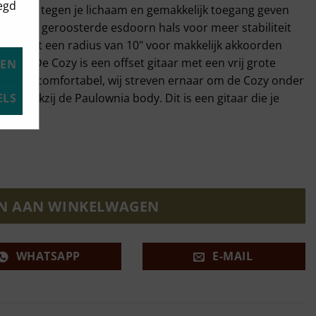
eegd
nvoelen tegen je lichaam en gemakkelijk toegang geven
gezaagde geroosterde esdoorn hals voor meer stabiliteit
ets heeft een radius van 10" voor makkelijk akkoorden
ren. De Cozy is een offset gitaar met een vrij grote
KEN
licht en comfortabel, wij streven ernaar om de Cozy onder
ijk dankzij de Paulownia body. Dit is een gitaar die je
ELS
 terug.
N AAN WINKELWAGEN
WHATSAPP
E-MAIL