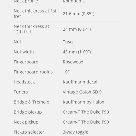
Neck profile
Rounded C
Neck thickness at 1st
21,6 mm (0,85″)
fret
Neck thickness at
24 mm (0,94″)
12th fret
Nut
Tusq
Nut width
43 mm (1,69″)
Fingerboard
Rosewood
Fingerboard radius
10″
Headstock
Kauffmann decal
Tuners
Vintage Gotoh SD 91
Bridge & Tremolo
Kauffmann by Halon
Bridge pickup
Cream-T The Duke P90
Neck pickup
Cream-T The Duke P90
Pickup selector
3-way toggle