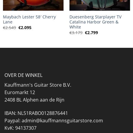
Maybach Lester 58′ Cherry
Duesenberg Starplayer TV
Lane
Catalina Harbor Green &
White
Oorspronkelijke
Huidige
€
2.549
€
2.095
prijs
prijs
Oorspronkelijke
Huidige
€
3.179
€
2.799
was:
is:
prijs
prijs
€2.549.
€2.095.
was:
is:
€3.179.
€2.799.
OVER DE WINKEL
Kauffmann's Guitar Store B.V.
Euromarkt 12
2408 BL Alphen aan de Rijn
IBAN: NL51RABO0128876441
Paypal: admin@kauffmannsguitarstore.com
KvK: 94137307