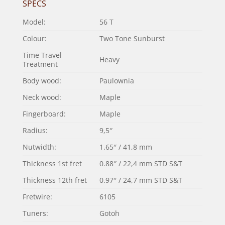
SPECS
Model:
56 T
Colour:
Two Tone Sunburst
Time Travel
Heavy
Treatment
Body wood:
Paulownia
Neck wood:
Maple
Fingerboard:
Maple
Radius:
9,5″
Nutwidth:
1.65″ / 41,8 mm
Thickness 1st fret
0.88″ / 22,4 mm STD S&T
Thickness 12th fret
0.97″ / 24,7 mm STD S&T
Fretwire:
6105
Tuners:
Gotoh