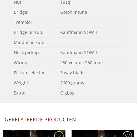
Nut:
Tusq
Bridge:
Gotoh intune
Tremolo:
Bridge pickup:
Kauffmann SOW T
Middle pickup:
Neck pickup:
Kauffmann SOW T
Wiring:
250 volume 250 tone
Pickup selector:
3 way blade
Weight:
2600 grams
Extra:
Gigbag
GERELATEERDE PRODUCTEN