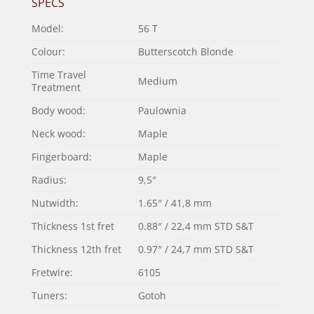
SPECS
Model:
56 T
Colour:
Butterscotch Blonde
Time Travel
Medium
Treatment
Body wood:
Paulownia
Neck wood:
Maple
Fingerboard:
Maple
Radius:
9,5″
Nutwidth:
1.65″ / 41,8 mm
Thickness 1st fret
0.88″ / 22,4 mm STD S&T
Thickness 12th fret
0.97″ / 24,7 mm STD S&T
Fretwire:
6105
Tuners:
Gotoh