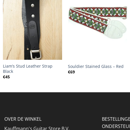
+
+
Liam’s Stud Leather Strap
Souldier Stained Glass – Red
Black
€
69
€
45
OVER DE WINKEL
BESTELLING
ONDERSTEU
Kauffmann's Guitar Store B.V.