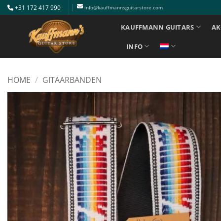
Ga
+31 172 417 990
info@kauffmannsguitarstore.com
naar
KAUFFMANN GUITARS
AK
inhoud
INFO
HOME
/
GITAARBANDEN