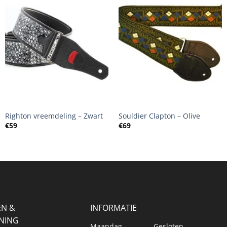
+
+
Righton vreemdeling – Zwart
Souldier Clapton – Olive
€
59
€
69
EN &
INFORMATIE
NING
Maandag
Gesloten