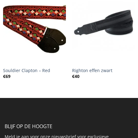
+
+
Souldier Clapton – Red
Righton effen zwart
€
69
€
40
BLIJF OP DE HOOGTE
Meld je aan voor onze nieuwsbrief voor exclusieve