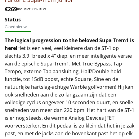
€
269
inclusief 21% BTW
Status
Gloednieuw
The logical progression to the beloved Supa-Trem1 is
here!
Het is een veel, veel kleinere dan de ST-1 op
slechts 3,9 "breed x 4" diep, en meer intelligente versie
van de epische Supa-Trem1. Met True-Bypass, Tap-
Tempo, externe Tap aansluiting, Half/Double hold
functie, tot 15dB boost, echte Square, Sine en de
natuurlijke hartslag-achtige Warble golfvormen! Hij kan
ook snelheden aan die zo langzaam zijn dat een
volledige cyclus ongeveer 10 seconden duurt, en snelle
snelheden van meer dan 220 bpm. Het hart van de ST-1
is er nog steeds, de warme Analog Devices JFET
voorversterker. En dit pedaal is zo klein dat het in je zak
past, en met de jacks aan de bovenkant past het op elk