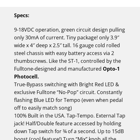
Specs:
9-18VDC operation, green circuit design pulling
only 30mA of current. Tiny package! only 3.9″
wide x 4″ deep x 2.5″ tall. 16 gauge cold rolled
steel chassis with easy battery access via 2
thumbscrews. Like the ST-1, controlled by the
Fulltone-designed and manufactured
Opto-1
Photocell.
True-Bypass switching with Bright Red LED &
exclusive Fulltone “No-Pop” circuit. Constantly
flashing Blue LED for Tempo (even when pedal
off to easily match song)
100% Built in the USA. Tap-Tempo. External Tap
jack! Half/Double feature accessed by holding
down Tap switch for ¾ of a second. Up to 15dB
boost (cool feature!) Turn “Mix” knob all the