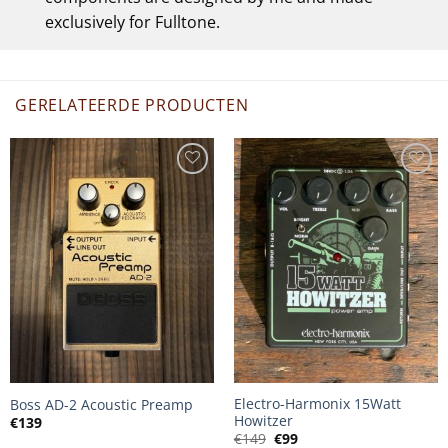
exclusively for Fulltone.
GERELATEERDE PRODUCTEN
Electro-Harmonix 15Watt
Boss AD-2 Acoustic Preamp
Howitzer
€
139
Oorspronkelijke
Huidige
€
149
€
99