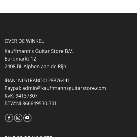
prijs
prijs
was:
is:
€149.
€99.
OVER DE WINKEL
Kauffmann's Guitar Store B.V.
Euromarkt 12
2408 BL Alphen aan de Rijn
IBAN: NL51RABO0128876441
Paypal: admin@kauffmannsguitarstore.com
KvK: 94137307
BTW:NL866649530.B01