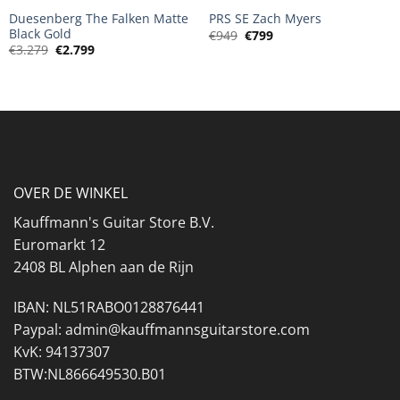
Duesenberg The Falken Matte
PRS SE Zach Myers
Black Gold
Oorspronkelijke
Huidige
€
949
€
799
prijs
prijs
Oorspronkelijke
Huidige
€
3.279
€
2.799
was:
is:
prijs
prijs
€949.
€799.
was:
is:
€3.279.
€2.799.
OVER DE WINKEL
Kauffmann's Guitar Store B.V.
Euromarkt 12
2408 BL Alphen aan de Rijn
IBAN: NL51RABO0128876441
Paypal: admin@kauffmannsguitarstore.com
KvK: 94137307
BTW:NL866649530.B01