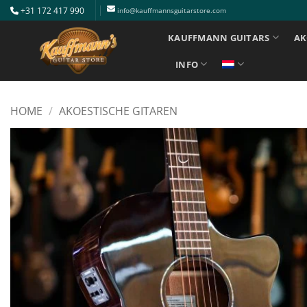
Ga
+31 172 417 990
info@kauffmannsguitarstore.com
naar
KAUFFMANN GUITARS
AK
inhoud
INFO
HOME
/
AKOESTISCHE GITAREN