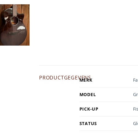
PRODUCTGEGEVENS
MERK
Fa
MODEL
Gr
PICK-UP
F
STATUS
Gl