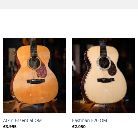
+
+
Atkin Essential OM
Eastman E20 OM
€
3.995
€
2.050