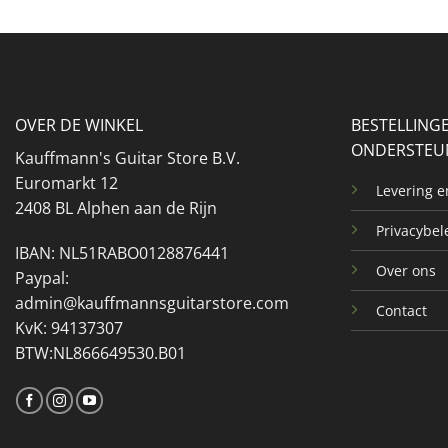
OVER DE WINKEL
BESTELLING
ONDERSTEU
Kauffmann's Guitar Store B.V.
Euromarkt 12
Levering 
2408 BL Alphen aan de Rijn
Privacybel
IBAN: NL51RABO0128876441
Over ons
Paypal:
admin@kauffmannsguitarstore.com
Contact
KvK: 94137307
BTW:NL866649530.B01