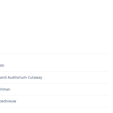
ith
and Auditorium Cutaway
ishman
oednieuw