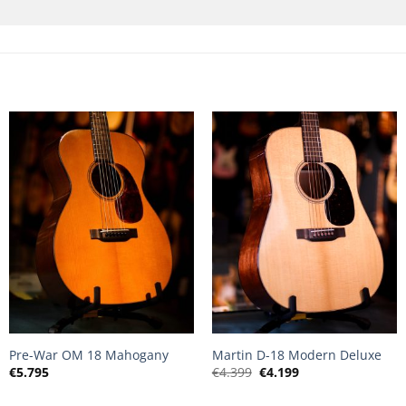
+
+
Pre-War OM 18 Mahogany
Martin D-18 Modern Deluxe
Oorspronkelijke
Huidige
€
5.795
€
4.399
€
4.199
prijs
prijs
was:
is: