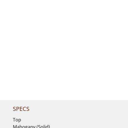
SPECS
Top
Mahogany (Solid)