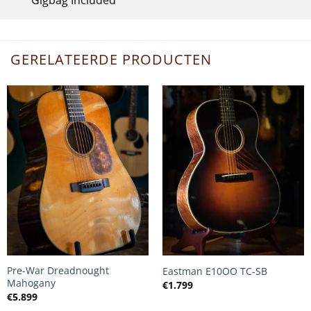
GERELATEERDE PRODUCTEN
+
+
Pre-War Dreadnought
Eastman E10OO TC-SB
Mahogany
€
1.799
€
5.899