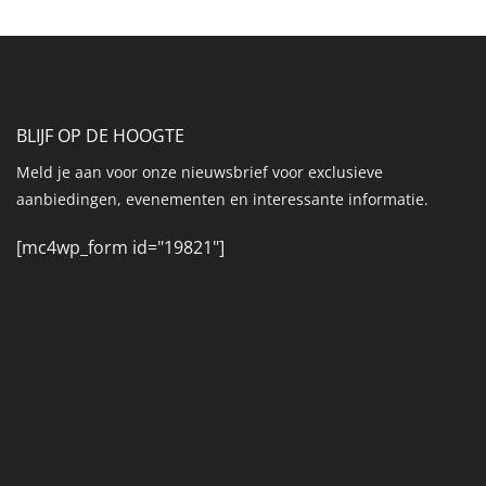
€4.399.
€4.199.
BLIJF OP DE HOOGTE
Meld je aan voor onze nieuwsbrief voor exclusieve
aanbiedingen, evenementen en interessante informatie.
[mc4wp_form id="19821"]