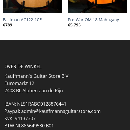
Eastman AC122-1CE
Pre-War OM 18 Mahogany
€
789
€
5.795
OVER DE WINKEL
Kauffmann's Guitar Store B.V.
Euromarkt 12
2408 BL Alphen aan de Rijn
IBAN: NL51RABO0128876441
Paypal: admin@kauffmannsguitarstore.com
KvK: 94137307
BTW:NL866649530.B01