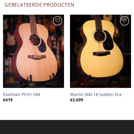
GERELATEERDE PRODUCTEN
Martin 000-18 Golden Era
Eastman PCH1 OM
€
3.699
€
419