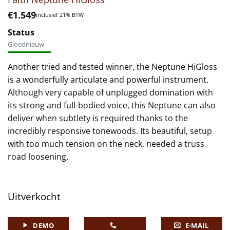
€
1.549
inclusief 21% BTW
Status
Gloednieuw
Another tried and tested winner, the Neptune HiGloss
is a wonderfully articulate and powerful instrument.
Although very capable of unplugged domination with
its strong and full-bodied voice, this Neptune can also
deliver when subtlety is required thanks to the
incredibly responsive tonewoods. Its beautiful, setup
with too much tension on the neck, needed a truss
road loosening.
Uitverkocht
DEMO
E-MAIL