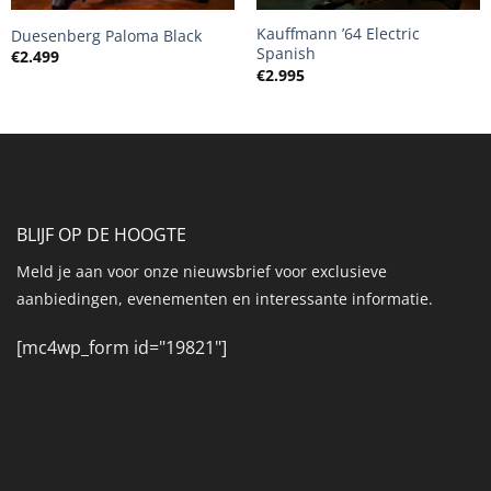
Kauffmann ’64 Electric
Duesenberg Paloma Black
Spanish
€
2.499
€
2.995
BLIJF OP DE HOOGTE
Meld je aan voor onze nieuwsbrief voor exclusieve
aanbiedingen, evenementen en interessante informatie.
[mc4wp_form id="19821"]