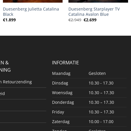
Duesenberg Julietta Catalina
Duesenberg Starplayer TV
Black
Catalina Avalon Blue
Oorspronkelijke
Huidige
€
1.899
€
2.949
€
2.699
prijs
prijs
was:
is:
€2.949.
€2.699.
EN &
INFORMATIE
NING
Maandag
Gesloten
en Retourzending
Dinsdag
10.30 - 17.30
Woensdag
10.30 – 17.30
eid
Donderdag
10.30 – 17.30
Friday
10.30 – 17.30
Zaterdag
10.00 - 17.00