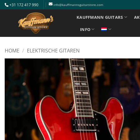
Ga
+31 172 417 990
info@kauffmannsguitarstore.com
naar
KAUFFMANN GUITARS
AK
inhoud
INFO
HOME
/
ELEKTRISCHE GITAREN