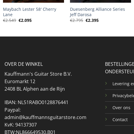
Maybach Lester 58′ Cherry
Duesenberg Alliance Series
Lane
Jeff Darosa
Oorspronkelijke
Huidige
Oorspronkelijke
Huidige
€
2.549
€
2.095
€
2.795
€
2.395
prijs
prijs
prijs
prijs
was:
is:
was:
is:
€2.549.
€2.095.
€2.795.
€2.395.
OVER DE WINKEL
BESTELLING
ONDERSTEU
Kauffmann's Guitar Store B.V.
Euromarkt 12
Levering 
2408 BL Alphen aan de Rijn
Privacybel
IBAN: NL51RABO0128876441
Over ons
Paypal:
admin@kauffmannsguitarstore.com
Contact
KvK: 94137307
BTW:NL866649530.B01