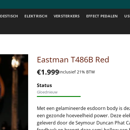
OESTISCH
ELEKTRISCH
VERSTERKERS
EFFECT PEDALEN
US
Eastman T486B Red
€
1.999
inclusief 21% BTW
Status
Gloednieuw
Met een gelamineerde esdoorn body is deze
een gezonde hoeveelheid power. Deze elek
geleverd door de Seymour Duncan Phat Ca
feedback en brengt deze semi-hollow een be