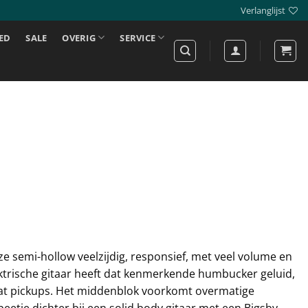
Verlanglijst
ED
SALE
OVERIG
SERVICE
 semi-hollow veelzijdig, responsief, met veel volume en
trische gitaar heeft dat kenmerkende humbucker geluid,
t pickups. Het middenblok voorkomt overmatige
etje dichter bij een solid body gitaar met een Bigsby