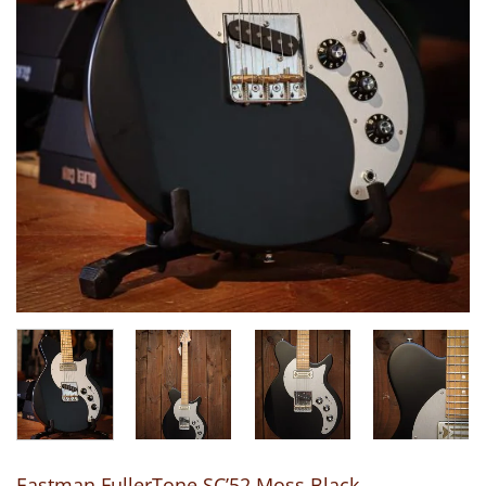
Eastman FullerTone SC’52 Moss Black