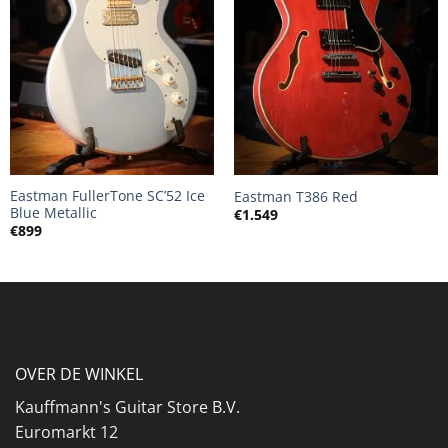
Eastman FullerTone SC’52 Ice
Eastman T386 Red
Blue Metallic
€
1.549
€
899
OVER DE WINKEL
Kauffmann's Guitar Store B.V.
Euromarkt 12