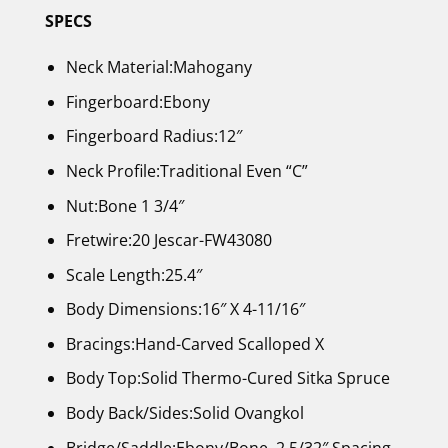
SPECS
Neck Material:Mahogany
Fingerboard:Ebony
Fingerboard Radius:12″
Neck Profile:Traditional Even “C”
Nut:Bone 1 3/4″
Fretwire:20 Jescar-FW43080
Scale Length:25.4″
Body Dimensions:16″ X 4-11/16″
Bracings:Hand-Carved Scalloped X
Body Top:Solid Thermo-Cured Sitka Spruce
Body Back/Sides:Solid Ovangkol
Bridge/Saddle:Ebony/Bone, 2 5/32″ Spacing