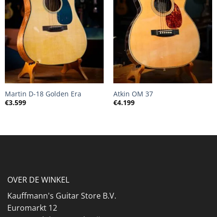
Martin D-18 Golden Era
Atkin OM 37
€
3.599
€
4.199
OVER DE WINKEL
Kauffmann's Guitar Store B.V.
Euromarkt 12