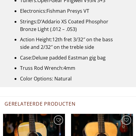
Tuners:Open-Gear Pingwell V93N 3+3
Electronics:Fishman Presys VT
Strings:D’Addario XS Coated Phosphor
Bronze Light (.012 – .053)
Action Height:12th fret 3/32″ on the bass
side and 2/32″ on the treble side
Case:Deluxe padded Eastman gig bag
Truss Rod Wrench:4mm
Color Options: Natural
GERELATEERDE PRODUCTEN