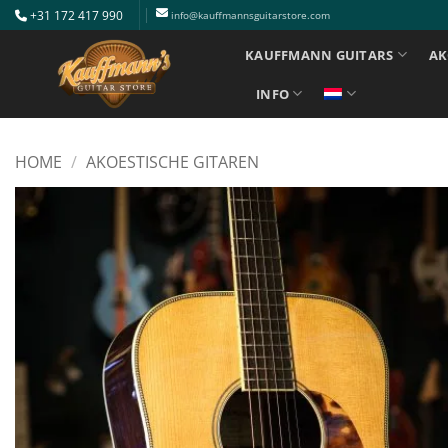
Ga
+31 172 417 990
info@kauffmannsguitarstore.com
naar
KAUFFMANN GUITARS
AK
inhoud
INFO
HOME
/
AKOESTISCHE GITAREN