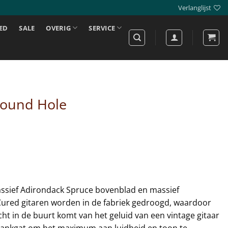
Verlanglijst
ED
SALE
OVERIG
SERVICE
Sound Hole
ssief Adirondack Spruce bovenblad en massief
 Cured gitaren worden in de fabriek gedroogd, waardoor
cht in de buurt komt van het geluid van een vintage gitaar
klankgat om het maximum aan luidheid en toon te