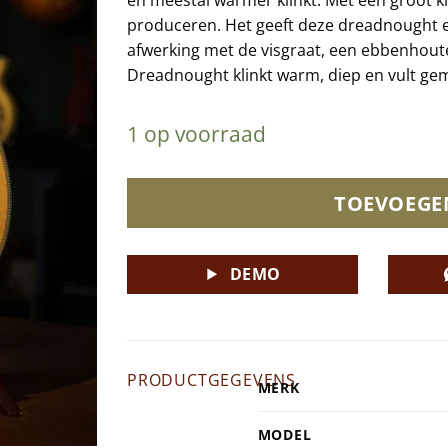
produceren. Het geeft deze dreadnought ee
afwerking met de visgraat, een ebbenhout
Dreadnought klinkt warm, diep en vult gem
1 op voorraad
TOEVOEGE
DEMO
PRODUCTGEGEVENS
MERK
MODEL