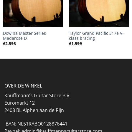
Dowina Master Series
Taylor Grand Pacific 317e V-
Madarose D
class bracing
€
2.595
€
1.999
OVER DE WINKEL
Kauffmann's Guitar Store B.V.
Euromarkt 12
2408 BL Alphen aan de Rijn
IBAN: NL51RABO0128876441
Paypal: admin@kauffmannsguitarstore.com