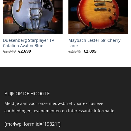
+
+
Duesenberg Starplayer TV
Maybach Lester 58′ Cherry
Catalina Avalon Blue
Lane
Oorspronkelijke
Huidige
Oorspronkelijke
Huidige
€
2.949
€
2.699
€
2.549
€
2.095
prijs
prijs
prijs
prijs
was:
is:
was:
is:
€2.949.
€2.699.
€2.549.
€2.095.
BLIJF OP DE HOOGTE
Meld je aan voor onze nieuwsbrief voor exclusieve
aanbiedingen, evenementen en interessante informatie.
[mc4wp_form id="19821"]