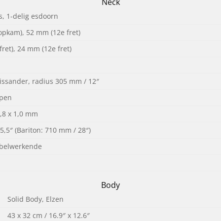
Neck
s, 1-delig esdoorn
opkam), 52 mm (12e fret)
ret), 24 mm (12e fret)
lissander, radius 305 mm / 12″
ppen
,8 x 1,0 mm
5,5″ (Bariton: 710 mm / 28″)
bbelwerkende
Body
Solid Body, Elzen
43 x 32 cm / 16.9″ x 12.6″