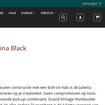
Verlanglijst
ED
SALE
OVERIG
SERVICE
ina Black
ten constructie met een bolt-on hals is de Julietta
ntreren op je creativiteit. Geen compromissen op toon.
ekroonde pick-up combinatie. Grand Vintage Humbucker
 als elke andere Duesenberg is de Julietta voorzien van