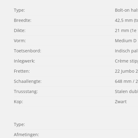
Type:
Bolt-on hal
Breedte:
42,5 mm (t
Dikte:
21 mm (1e f
Vorm:
Medium D
Toetsenbord:
Indisch pa
Inlegwerk:
Crème sti
Fretten:
22 Jumbo 2
Schaallengte:
648 mm / 2
Trussstang:
Stalen du
Kop:
Zwart
Type:
Afmetingen: