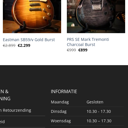
+
+
PRS SE Mark Tremonti
Eastman SB59/v Gold Burst
Charcoal Burst
Oorspronkelijke
Huidige
€
2.899
€
2.299
prijs
prijs
Oorspronkelijke
Huidige
€
999
€
899
was:
is:
prijs
prijs
€2.899.
€2.299.
was:
is:
€999.
€899.
EN &
INFORMATIE
NING
Maandag
Gesloten
en Retourzending
Dinsdag
10.30 - 17.30
Woensdag
10.30 – 17.30
eid