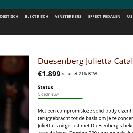
OESTISCH
ELEKTRISCH
VERSTERKERS
EFFECT PEDALEN
US
Duesenberg Julietta Catal
€
1.899
inclusief 21% BTW
Status
Gloednieuw
Met een compromisloze solid-body elzenhou
teruggebracht tot de basis om je te conce
Julietta is uitgerust met Duesenberg's b
voor de brug, Domino P90 voor de hals. Net