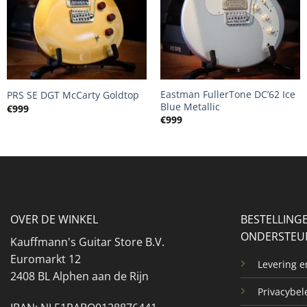
+
+
Eastman FullerTone DC’62 Ice
PRS SE DGT McCarty Goldtop
Blue Metallic
€
999
€
999
OVER DE WINKEL
BESTELLING
ONDERSTEU
Kauffmann's Guitar Store B.V.
Euromarkt 12
Levering 
2408 BL Alphen aan de Rijn
Privacybel