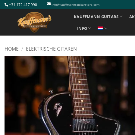
Ga
+31 172 417 990
info@kauffmannsguitarstore.com
naar
KAUFFMANN GUITARS
AK
inhoud
INFO
HOME
/
ELEKTRISCHE GITAREN