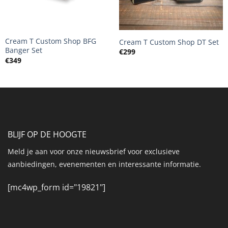
+
+
Cream T Custom Shop BFG
Cream T Custom Shop DT Set
Banger Set
€
299
€
349
BLIJF OP DE HOOGTE
Meld je aan voor onze nieuwsbrief voor exclusieve
aanbiedingen, evenementen en interessante informatie.
[mc4wp_form id="19821"]