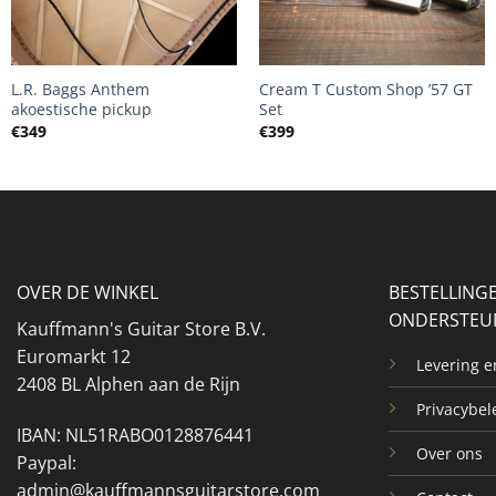
+
+
Cream T Custom Shop ’57 GT
L.R. Baggs Anthem
Set
akoestische pickup
€
399
€
349
OVER DE WINKEL
BESTELLING
ONDERSTEU
Kauffmann's Guitar Store B.V.
Euromarkt 12
Levering 
2408 BL Alphen aan de Rijn
Privacybel
IBAN: NL51RABO0128876441
Over ons
Paypal:
admin@kauffmannsguitarstore.com