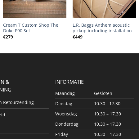
+
+
Cream T Custom Shop The
L.R. Baggs Anthem acoustic
Duke P90 Set
pickup including installation
€
279
€
449
EN &
INFORMATIE
NING
Maandag
Gesloten
en Retourzending
Dinsdag
10.30 - 17.30
Woensdag
10.30 – 17.30
eid
Donderdag
10.30 – 17.30
Friday
10.30 – 17.30