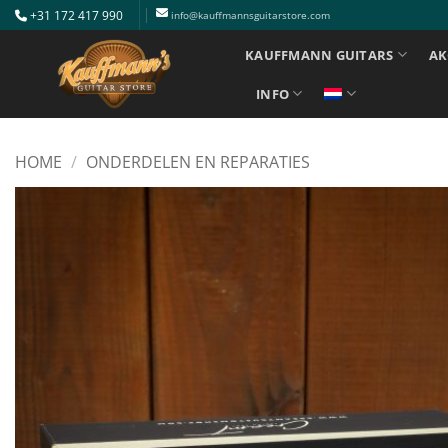
Ga
+31 172 417 990
info@kauffmannsguitarstore.com
naar
KAUFFMANN GUITARS
AK
inhoud
INFO
HOME
/
ONDERDELEN EN REPARATIES