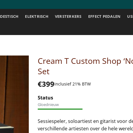
OESTISCH
ELEKTRISCH
VERSTERKERS
EFFECT PEDALEN
US
Cream T Custom Shop ‘No
Set
€
399
inclusief 21% BTW
Status
Gloednieuw
Sessiespeler, soloartiest en gitarist voor
verschillende artiesten over de hele werel