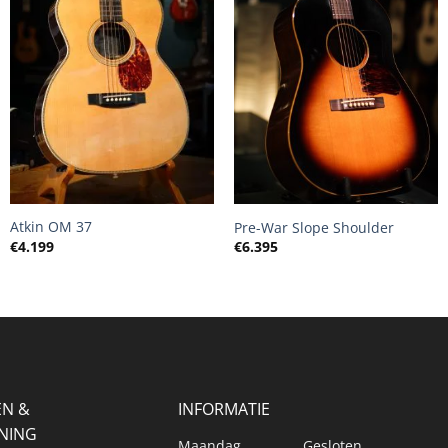
+
+
Atkin OM 37
Pre-War Slope Shoulder
€
4.199
€
6.395
EN &
INFORMATIE
NING
Maandag
Gesloten