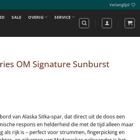
Verlanglijst
ED
SALE
OVERIG
SERVICE
ries OM Signature Sunburst
ord van Alaska Sitka-spar, dat direct uit de doos een
mische respons en helderheid die met de tijd alleen maar
g als rijk is – perfect voor strummen, fingerpicking en
chter- en zijkanten van Madagaskar-palissander is het