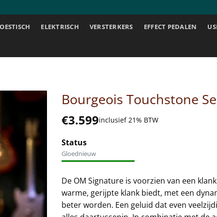
OESTISCH
ELEKTRISCH
VERSTERKERS
EFFECT PEDALEN
US
Bourgeois Touchstone Se
€
3.599
inclusief 21% BTW
Status
Gloednieuw
De OM Signature is voorzien van een klankb
warme, gerijpte klank biedt, met een dyna
beter worden. Een geluid dat even veelzijdi
alles daartussenin. In combinatie met de a