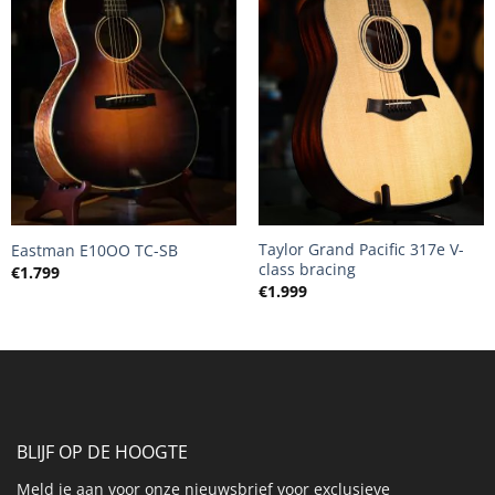
+
+
Taylor Grand Pacific 317e V-
Eastman E10OO TC-SB
class bracing
€
1.799
€
1.999
BLIJF OP DE HOOGTE
Meld je aan voor onze nieuwsbrief voor exclusieve