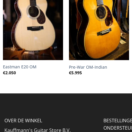
+
+
Eastman E20 OM
Pre-War OM-Indian
€
2.050
€
5.995
OVER DE WINKEL
BESTELLING
ONDERSTEU
Kauffmann's Guitar Store B.V.