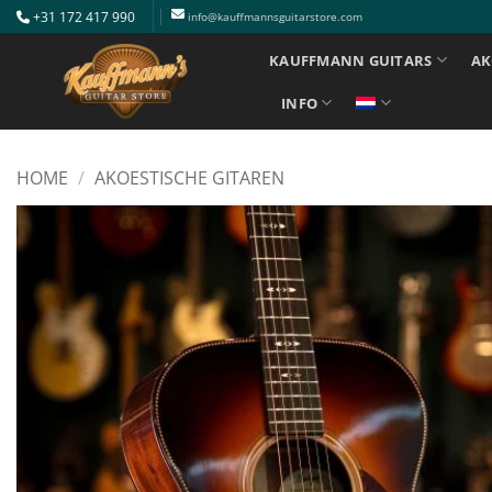
Ga
+31 172 417 990
info@kauffmannsguitarstore.com
naar
KAUFFMANN GUITARS
AK
inhoud
INFO
HOME
/
AKOESTISCHE GITAREN