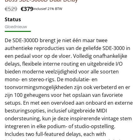
Oorspronkelijke
Huidige
€
529
€
379
inclusief 21% BTW
prijs
prijs
was:
is:
Status
€529.
€379.
Gloednieuw
De SDE-3000D brengt je niet één maar twee
authentieke reproducties van de geliefde SDE-3000 in
een pedaal voor op de vloer. Volledig onafhankelijke
delays, flexibele interne routing en uitgebreide I/O
bieden moderne veelzijdigheid voor alle soorten
mono- en stereo-rigs. De modulatie- en
toonvormingsmogelijkheden zijn ook verbeterd en er
zijn 100 geheugens voor het opslaan van favoriete
setups. En met een overvloed aan onboard en externe
besturingsopties, inclusief uitgebreide MIDI
ondersteuning, kun je deze inspirerende vintage stem
integreren in elke podium- of studio-opstelling.
Includes two full-featured delays, each with