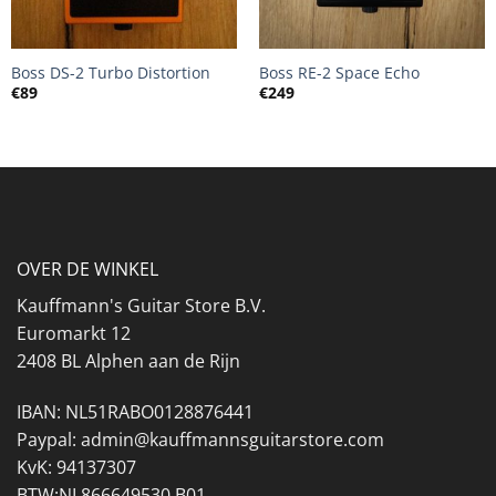
Boss DS-2 Turbo Distortion
Boss RE-2 Space Echo
€
89
€
249
OVER DE WINKEL
Kauffmann's Guitar Store B.V.
Euromarkt 12
2408 BL Alphen aan de Rijn
IBAN: NL51RABO0128876441
Paypal: admin@kauffmannsguitarstore.com
KvK: 94137307
BTW:NL866649530.B01