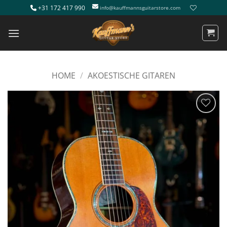
Ga
+31 172 417 990
info@kauffmannsguitarstore.com
naar
inhoud
HOME
/
AKOESTISCHE GITAREN