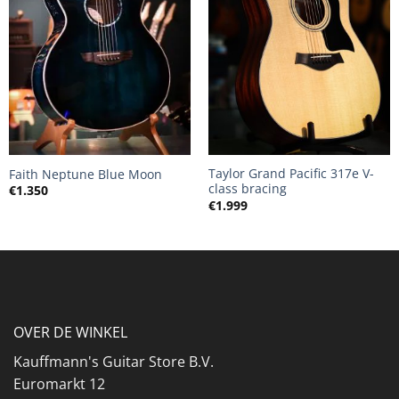
Taylor Grand Pacific 317e V-
Faith Neptune Blue Moon
class bracing
€
1.350
€
1.999
OVER DE WINKEL
Kauffmann's Guitar Store B.V.
Euromarkt 12