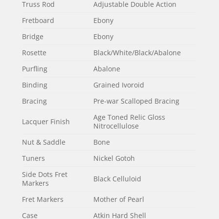
Truss Rod
Adjustable Double Action
Fretboard
Ebony
Bridge
Ebony
Rosette
Black/White/Black/Abalone
Purfling
Abalone
Binding
Grained Ivoroid
Bracing
Pre-war Scalloped Bracing
Age Toned Relic Gloss
Lacquer Finish
Nitrocellulose
Nut & Saddle
Bone
Tuners
Nickel Gotoh
Side Dots Fret
Black Celluloid
Markers
Fret Markers
Mother of Pearl
Case
Atkin Hard Shell