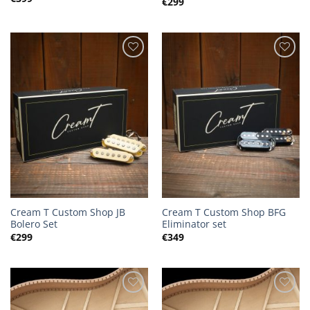
€
299
Cream T Custom Shop JB
Cream T Custom Shop BFG
Bolero Set
Eliminator set
€
299
€
349