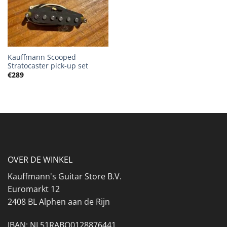
Kauffmann Scooped
Stratocaster pick-up set
€
289
OVER DE WINKEL
Kauffmann's Guitar Store B.V.
Euromarkt 12
2408 BL Alphen aan de Rijn
IBAN: NL51RABO0128876441