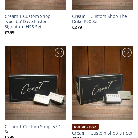
Cream T Custom Shop
Cream T Custom Shop The
‘Nocebo’ Dave Foster
Duke P90 Set
Signature HSS Set
€
279
€
399
Cream T Custom Shop ’57 GT
OUT OF STOCK
Set
Cream T Custom Shop DT Set
€
399