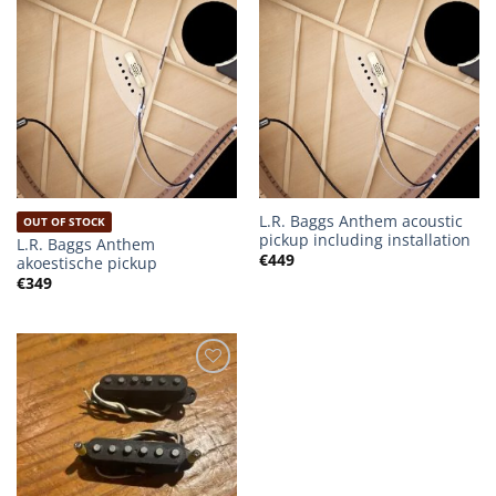
L.R. Baggs Anthem acoustic
OUT OF STOCK
pickup including installation
L.R. Baggs Anthem
€
449
akoestische pickup
€
349