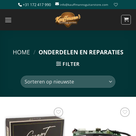
Ga
+31 172 417 990
info@kauffmannsguitarstore.com
naar
inhoud
HOME
/
ONDERDELEN EN REPARATIES
FILTER