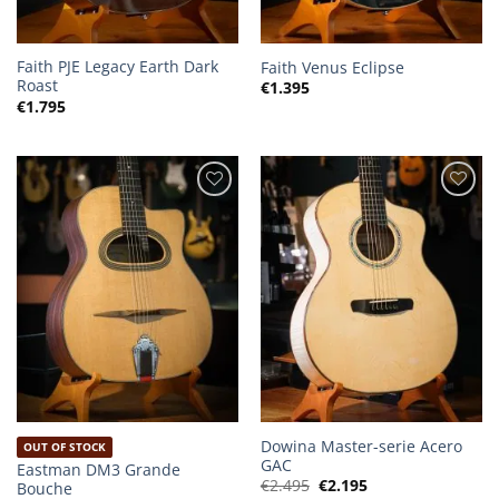
Faith PJE Legacy Earth Dark
Faith Venus Eclipse
Roast
€
1.395
€
1.795
Dowina Master-serie Acero
OUT OF STOCK
GAC
Eastman DM3 Grande
Oorspronkelijke
Huidige
€
2.495
€
2.195
Bouche
prijs
prijs