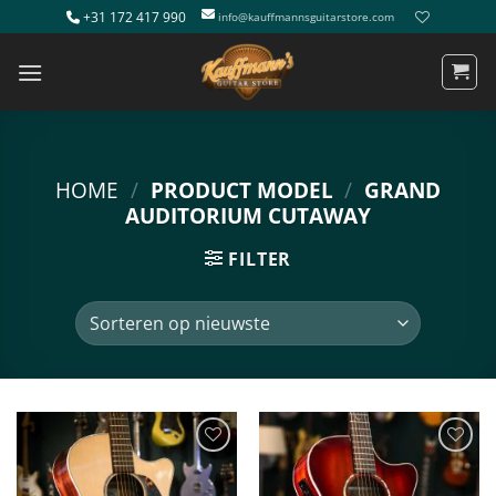
Ga
+31 172 417 990
info@kauffmannsguitarstore.com
naar
inhoud
HOME
/
PRODUCT MODEL
/
GRAND
AUDITORIUM CUTAWAY
FILTER