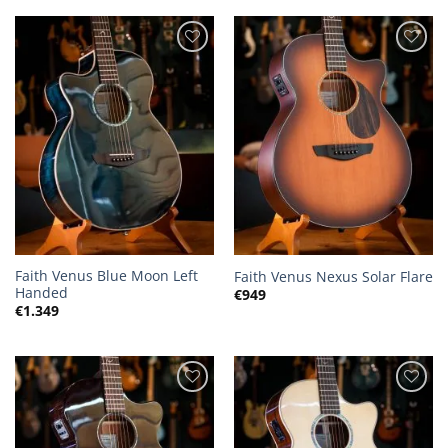
Faith Venus Blue Moon Left
Faith Venus Nexus Solar Flare
Handed
€
949
€
1.349