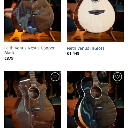
Faith Venus Nexus Copper
Faith Venus HiGloss
Black
€
1.449
€
879