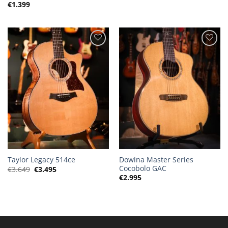
€
1.399
was:
is:
€2.495.
€2.195.
Dowina Master Series
Taylor Legacy 514ce
Cocobolo GAC
Oorspronkelijke
Huidige
€
3.649
€
3.495
prijs
prijs
€
2.995
was:
is:
€3.649.
€3.495.