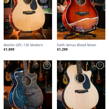
Martin GPC-13E Modern
Faith Venus Blood Moon
€
1.899
€
1.299