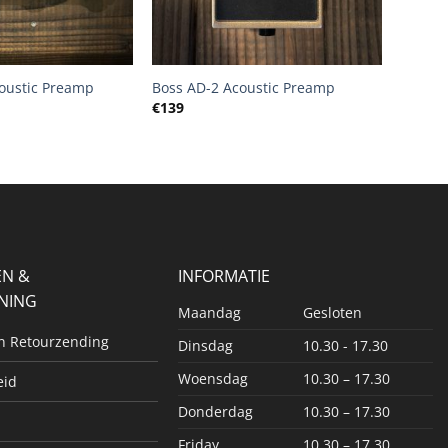
+
oustic Preamp
Boss AD-2 Acoustic Preamp
€
139
EN &
INFORMATIE
NING
Maandag
Gesloten
en Retourzending
Dinsdag
10.30 - 17.30
Woensdag
10.30 – 17.30
eid
Donderdag
10.30 – 17.30
Friday
10.30 – 17.30