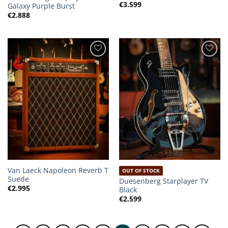
€
3.599
Galaxy Purple Burst
€
2.888
Van Laeck Napoleon Reverb T
OUT OF STOCK
Suede
Duesenberg Starplayer TV
€
2.995
Black
€
2.599