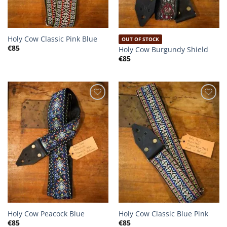
Holy Cow Classic Pink Blue
OUT OF STOCK
€
85
Holy Cow Burgundy Shield
€
85
Holy Cow Peacock Blue
Holy Cow Classic Blue Pink
€
85
€
85