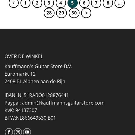
1
2
3
4
5
6
7
8
…
28
29
30
OVER DE WINKEL
Kauffmann's Guitar Store B.V.
Euromarkt 12
2408 BL Alphen aan de Rijn
IBAN: NL51RABO0128876441
Paypal: admin@kauffmannsguitarstore.com
KvK: 94137307
BTW:NL866649530.B01