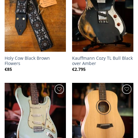
Holy Cow Black Brown
Kauffmann Cozy TL Bull Black
Flowers
over Amber
€
85
€
2.795