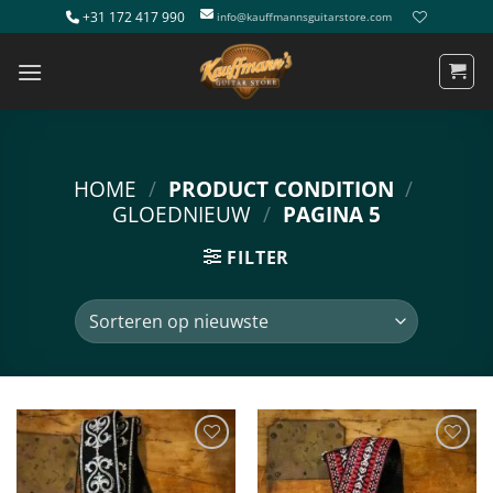
Ga
+31 172 417 990
info@kauffmannsguitarstore.com
naar
inhoud
HOME
/
PRODUCT CONDITION
/
GLOEDNIEUW
/
PAGINA 5
FILTER