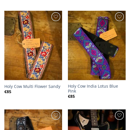
Holy Cow India Lotus Blue
Holy Cow Multi Flower Sandy
Pink
€
85
€
85