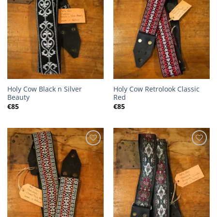
Holy Cow Black n Silver
Holy Cow Retrolook Classic
Beauty
Red
€
85
€
85