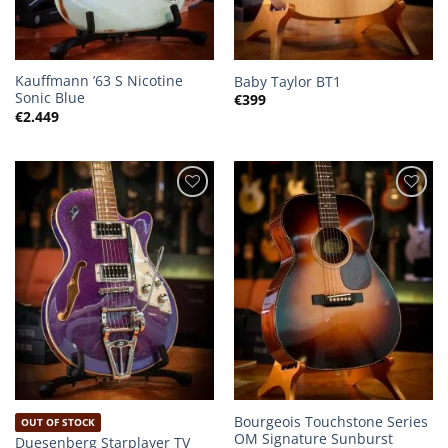
Kauffmann ’63 S Nicotine
Baby Taylor BT1
Sonic Blue
€
399
€
2.449
Bourgeois Touchstone Series
OUT OF STOCK
OM Signature Sunburst
Duesenberg Starplayer TV