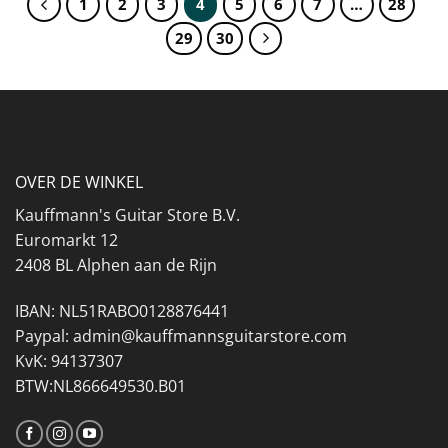
1
2
3
4
5
6
7
…
28
29
30
OVER DE WINKEL
Kauffmann's Guitar Store B.V.
Euromarkt 12
2408 BL Alphen aan de Rijn
IBAN: NL51RABO0128876441
Paypal: admin@kauffmannsguitarstore.com
KvK: 94137307
BTW:NL866649530.B01