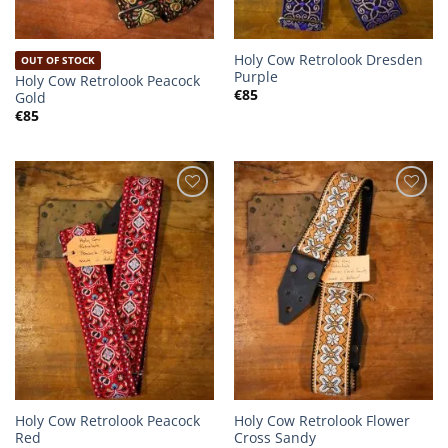
Holy Cow Retrolook Dresden
OUT OF STOCK
Purple
Holy Cow Retrolook Peacock
€
85
Gold
€
85
Holy Cow Retrolook Peacock
Holy Cow Retrolook Flower
Red
Cross Sandy