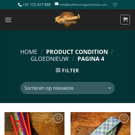
Ga
+31 172 417 990
info@kauffmannsguitarstore.com
naar
inhoud
HOME
/
PRODUCT CONDITION
/
GLOEDNIEUW
/
PAGINA 4
FILTER