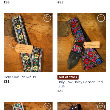
€
85
€
85
Holy Cow Edelweiss
OUT OF STOCK
€
85
Holy Cow Daisy Garden Red
Blue
€
85