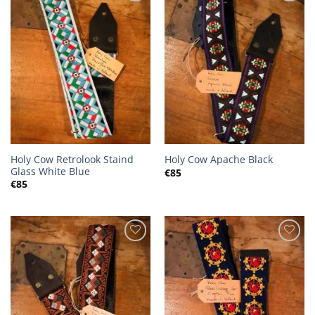
Holy Cow Retrolook Staind
Holy Cow Apache Black
Glass White Blue
€
85
€
85