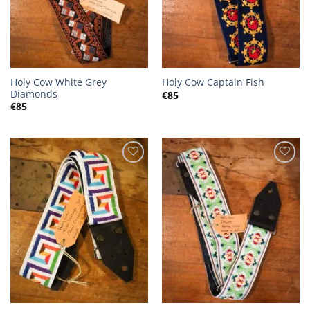
Holy Cow White Grey
Holy Cow Captain Fish
Diamonds
€
85
€
85