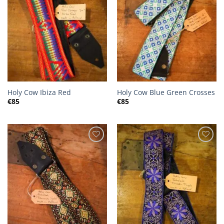
Holy Cow Ibiza Red
Holy Cow Blue Green Crosses
€
85
€
85