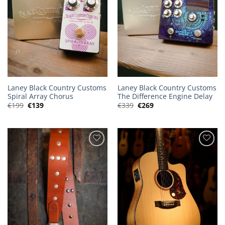
Laney Black Country Customs
Laney Black Country Customs
Spiral Array Chorus
The Difference Engine Delay
Oorspronkelijke
Huidige
Oorspronkelijke
Huidige
€
199
€
139
€
339
€
269
prijs
prijs
prijs
prijs
was:
is:
was:
is:
€199.
€139.
€339.
€269.