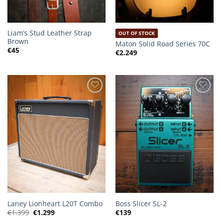
Liam’s Stud Leather Strap
OUT OF STOCK
Brown
Maton Solid Road Series 70C
€
45
€
2.249
Laney Lionheart L20T Combo
Boss Slicer SL-2
Oorspronkelijke
Huidige
€
1.399
€
1.299
€
139
prijs
prijs