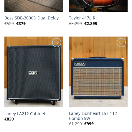
Boss SDE-3000D Dual Delay
Taylor 417e R
Oorspronkelijke
Huidige
Oorspronkelijke
Huidige
€
529
€
379
€
3.299
€
2.895
prijs
prijs
prijs
prijs
was:
is:
was:
is:
€529.
€379.
€3.299.
€2.895.
Laney Lionheart L5T-112
Laney LA212 Cabinet
Combo 5W
€
839
Oorspronkelijke
Huidige
€
1.299
€
999
prijs
prijs
was:
is: