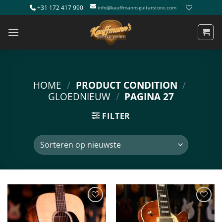
Ga
+31 172 417 990
info@kauffmannsguitarstore.com
naar
inhoud
HOME
/
PRODUCT CONDITION
/
GLOEDNIEUW
/
PAGINA 27
FILTER