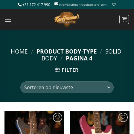
Ga
+31 172 417 990
info@kauffmannsguitarstore.com
naar
inhoud
HOME
/
PRODUCT BODY-TYPE
/
SOLID-
BODY
/
PAGINA 4
FILTER