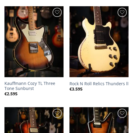
Kauffmann Cozy TL Three
Rock N Roll Relics Thunders ll
Tone Sunburst
€
3.595
€
2.595