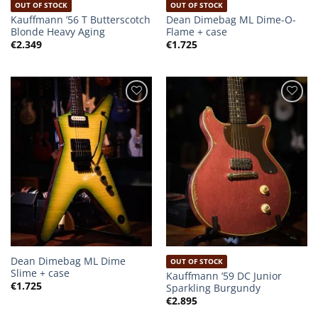
OUT OF STOCK
OUT OF STOCK
Kauffmann ’56 T Butterscotch
Dean Dimebag ML Dime-O-
Blonde Heavy Aging
Flame + case
€
2.349
€
1.725
Dean Dimebag ML Dime
OUT OF STOCK
Slime + case
Kauffmann ’59 DC Junior
€
1.725
Sparkling Burgundy
€
2.895