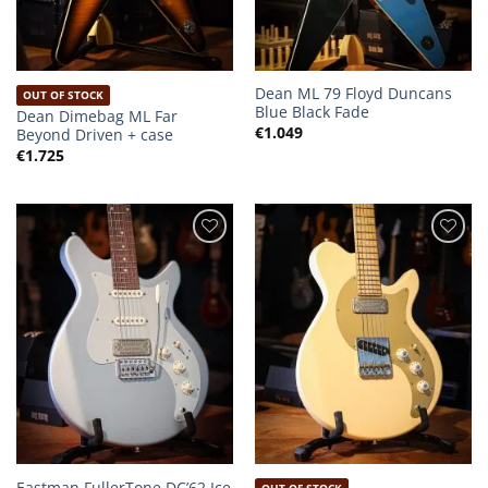
Dean ML 79 Floyd Duncans
OUT OF STOCK
Blue Black Fade
Dean Dimebag ML Far
€
1.049
Beyond Driven + case
€
1.725
Eastman FullerTone DC’62 Ice
OUT OF STOCK