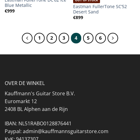
Blue Metallic
Eastman FullerTone SC’52
€
999
Desert Sand
€
899
1
2
3
4
5
6
OVER DE WINKEL
Kauffmann's Guitar Store B.V.
Euromarkt 12
2408 BL Alphen aan de Rijn
IBAN: NL51RABO0128876441
Paypal: admin@kauffmannsguitarstore.com
KvK: 94137307