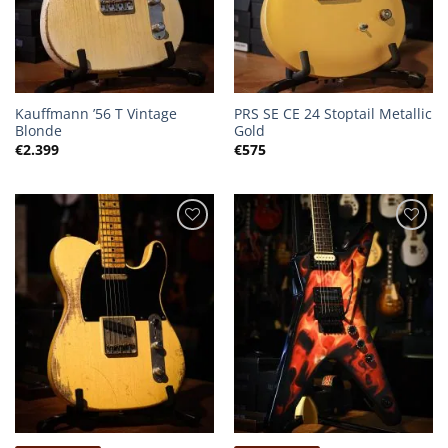
Kauffmann ’56 T Vintage
PRS SE CE 24 Stoptail Metallic
Blonde
Gold
€
2.399
€
575