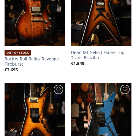
Dean ML Select Flame Top
OUT OF STOCK
Trans Brazilia
Rock N Roll Relics Revenge
€
1.549
Fireburst
€
3.695