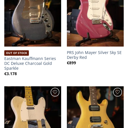
PRS John Mayer Silver Sky SE
OUT OF STOCK
Derby Red
Eastman Kauffmann Series
€
899
DC Deluxe Charcoal Gold
Sparkle
€
3.178