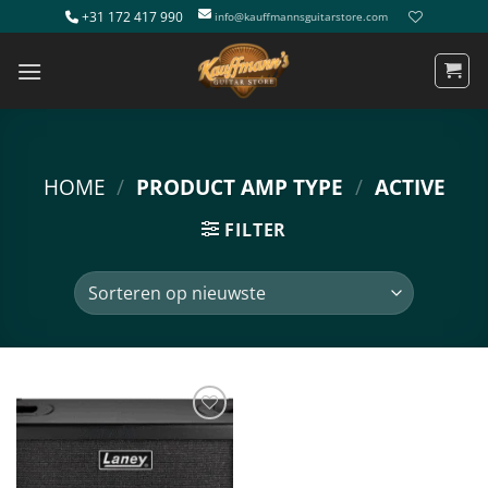
Ga
+31 172 417 990
info@kauffmannsguitarstore.com
naar
inhoud
HOME
/
PRODUCT AMP TYPE
/
ACTIVE
FILTER