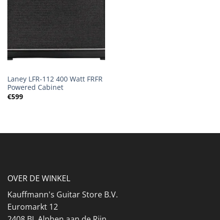
Laney LFR-112 400 Watt FRFR
Powered Cabinet
€
599
OVER DE WINKEL
Kauffmann's Guitar Store B.V.
Euromarkt 12
2408 BL Alphen aan de Rijn